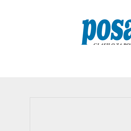
A
Posavska Hrvatska u novom