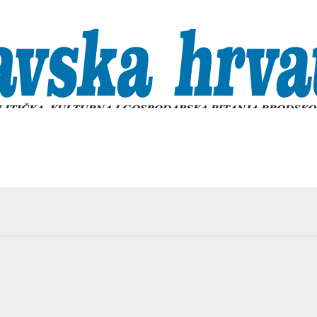
ktualno
Život
Ostalo
Sjećanja
O na
 broju donosi