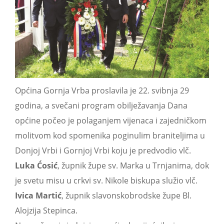
Općina Gornja Vrba proslavila je 22. svibnja 29
godina, a svečani program obilježavanja Dana
općine počeo je polaganjem vijenaca i zajedničkom
molitvom kod spomenika poginulim braniteljima u
Donjoj Vrbi i Gornjoj Vrbi koju je predvodio vlč.
Luka Ćosić
, župnik župe sv. Marka u Trnjanima, dok
je svetu misu u crkvi sv. Nikole biskupa služio vlč.
Ivica Martić
, župnik slavonskobrodske župe Bl.
Alojzija Stepinca.