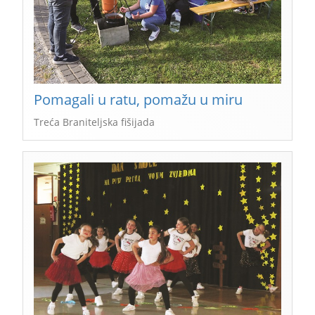
Pomagali u ratu, pomažu u miru
Treća Braniteljska fišijada