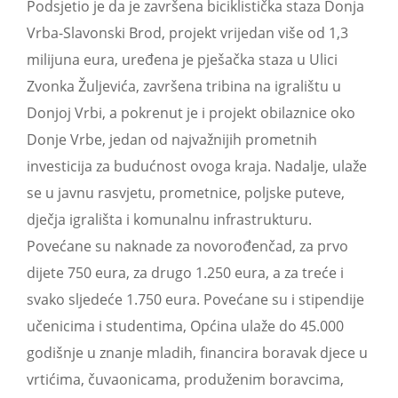
Podsjetio je da je završena biciklistička staza Donja
Vrba-Slavonski Brod, projekt vrijedan više od 1,3
milijuna eura, uređena je pješačka staza u Ulici
Zvonka Žuljevića, završena tribina na igralištu u
Donjoj Vrbi, a pokrenut je i projekt obilaznice oko
Donje Vrbe, jedan od najvažnijih prometnih
investicija za budućnost ovoga kraja. Nadalje, ulaže
se u javnu rasvjetu, prometnice, poljske puteve,
dječja igrališta i komunalnu infrastrukturu.
Povećane su naknade za novorođenčad, za prvo
dijete 750 eura, za drugo 1.250 eura, a za treće i
svako sljedeće 1.750 eura. Povećane su i stipendije
učenicima i studentima, Općina ulaže do 45.000
godišnje u znanje mladih, financira boravak djece u
vrtićima, čuvaonicama, produženim boravcima,