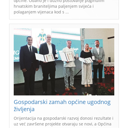
općine. Odano je i dužno poštovanje poginulim
hrvatskim braniteljima paljenjem svijeća i
polaganjem vijenaca kod s ...
Gospodarski zamah općine ugodnog
življenja
Orijentacija na gospodarski razvoj donosi rezultate i
uz već završene projekte otvaraju se novi, a Općina