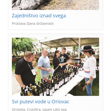
Zajedništvo iznad svega
Proslava Dana državnosti
Svi putevi vode u Oriovac
Oriovita, CroUltra, sajam LAG-ova