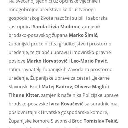
Na svečanoj sjednici uz općinske vijećnike i
mnogobrojne predstavnike društvenog i
gospodarskog života nazočni su bili i saborska
zastupnica
Sanda Livia Maduna
, zamjenik
brodsko-posavskog župana
Marko Šimić
,
županijski pročelnici za graditeljstvo i prostorno
uređenje, te za opću upravu i imovinsko-pravne
poslove
Marko Horvatović
i
Leo-Mario Pavić
,
zatim ravnatelji županijskih Zavoda za prostorno
uređenje, Županijske uprave za ceste i Ljekarne
Slavonski Brod
Matej Badrov
,
Olivera Maglić
i
Tihana Kitter
, zamjenik načelnika Policijske uprave
brodsko-posavske
Ivica Kovačević
sa suradnicima,
poslovni tajnik Hrvatske gospodarske komore,
Županijske komore Slavonski Brod
Tomislav Tekić
,