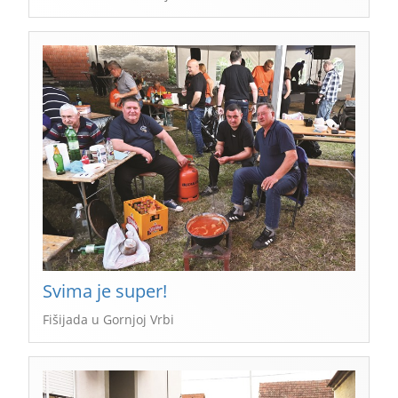
Svima je super!
Fišijada u Gornjoj Vrbi