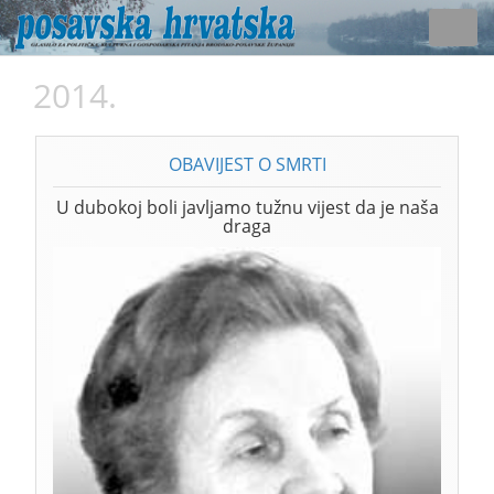
Toggl
navig
2014.
OBAVIJEST O SMRTI
U dubokoj boli javljamo tužnu vijest da je naša
draga