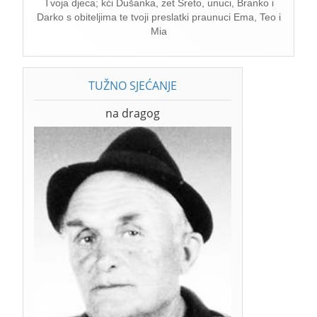
Tvoja djeca; kći Dušanka, zet Sreto, unuci, Branko i
Darko s obiteljima te tvoji preslatki praunuci Ema, Teo i
Mia
TUŽNO SJEĆANJE
na dragog