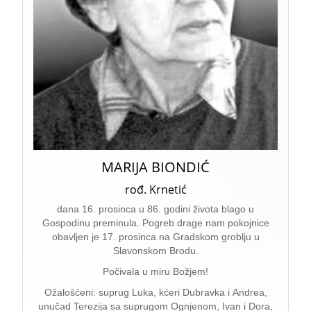
MARIJA BIONDIĆ
rođ. Krnetić
dana 16. prosinca u 86. godini života blago u
Gospodinu preminula. Pogreb drage nam pokojnice
obavljen je 17. prosinca na Gradskom groblju u
Slavonskom Brodu.
Počivala u miru Božjem!
Ožalošćeni: suprug Luka, kćeri Dubravka i Andrea,
unučad Terezija sa suprugom Ognjenom, Ivan i Dora,