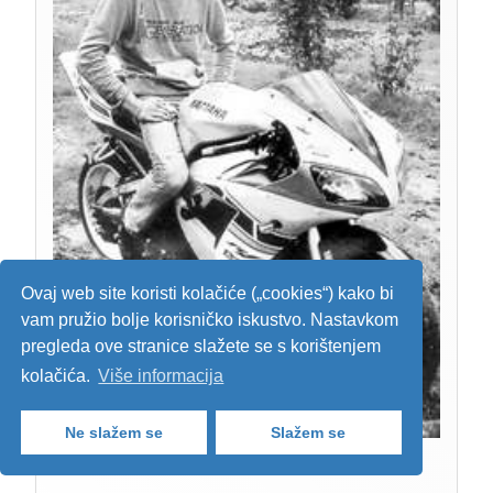
Ovaj web site koristi kolačiće („cookies“) kako bi
vam pružio bolje korisničko iskustvo. Nastavkom
pregleda ove stranice slažete se s korištenjem
kolačića.
Više informacija
Ne slažem se
Slažem se
IVANA LIZAČIĆA