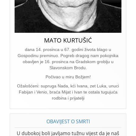
MATO KURTUŠIĆ
dana 14. prosinca u 67. godini života blago u
Gospodinu preminuo. Pogreb dragog nam pokojnika
obavljen je 16. prosinca na Gradskom groblju u
Slavonskom Brodu.
Počivao u miru Božjem!
Ožalošćeni: supruga Nada, kći Ivana, zet Luka, unuci
Fabijan i Venio, braća Mijat i Ivan te ostala tugujuća
rodbina i prijatelji
OBAVIJEST O SMRTI
U dubokoj boli javljamo tužnu vijest da je naš