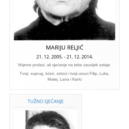
MARIJU RELJIĆ
21. 12. 2005. - 21. 12. 2014.
Vrijeme prolazi, ali sjećanje na tebe zauvijek ostaje.
Tvoji: suprug, kćeri, zetovi i tvoji unuci Filip, Luka,
Matej, Lana i Karlo
TUŽNO SJEĆANJE