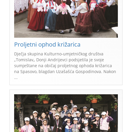
Proljetni ophod križarica
Dječja skupina Kulturno-umjetničkog društva
„Tomislav„ Donji Andrijevci podsjetila je svoje
sumještane na običaj proljetnog ophoda križarica
na Spasovo, blagdan Uzašašća Gospodinova. Nakon
...