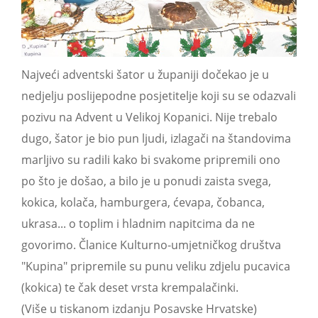
Najveći adventski šator u županiji dočekao je u
nedjelju poslijepodne posjetitelje koji su se odazvali
pozivu na Advent u Velikoj Kopanici. Nije trebalo
dugo, šator je bio pun ljudi, izlagači na štandovima
marljivo su radili kako bi svakome pripremili ono
po što je došao, a bilo je u ponudi zaista svega,
kokica, kolača, hamburgera, ćevapa, čobanca,
ukrasa... o toplim i hladnim napitcima da ne
govorimo. Članice Kulturno-umjetničkog društva
"Kupina" pripremile su punu veliku zdjelu pucavica
(kokica) te čak deset vrsta krempalačinki.
(Više u tiskanom izdanju Posavske Hrvatske)