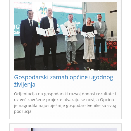
Gospodarski zamah općine ugodnog
življenja
Orijentacija na gospodarski razvoj donosi rezultate i
uz već završene projekte otvaraju se novi, a Općina
je nagradila najuspješnije gospodarstvenike sa svog
područja