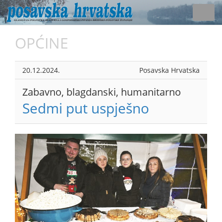
Toggl
navig
OPĆINE
20.12.2024.
Posavska Hrvatska
Zabavno, blagdanski, humanitarno
Sedmi put uspješno