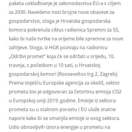
paketa usklađivanje je zakonodavstva EU-a s ciljem
za 2030. Navedeno nosi brojne nove obaveze za
gospodarstvo, stoga je Hrvatska gospodarska
komora pokrenula ciklus radionica Spremni za 55,
kako bi naše tvrtke na vrijeme bile spremne za nove
zahtjeve. Stoga, iz HGK pozivaju na radionicu
„Održivi promet“ koja će se održati u srijedu, 10.
travnja, s početkom u 10 sati, u Hrvatskoj
gospodarskoj komori (Rooseveltov trg 2, Zagreb).
Prema izvješću Europske agencija za okoliš, sektor
prometa bio je odgovoran za četvrtinu emisija CO2
u Europskoj uniji 2019. godine. Emisije iz sektora
prometa su u stalnom porastu i EU ulaže znatne
napore kako bi se smanjila emisije iz ovog sektora.
Udio obnovljivih izvora energije u prometu na