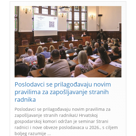
Poslodavci se prilagođavaju novim
pravilima za zapošljavanje stranih
radnika
Poslodavci se prilagođavaju novim pravilima za
zapošljavanje stranih radnikaU Hrvatskoj
gospodarskoj komori održan je seminar Strani
radnici i nove obveze poslodavaca u 2026., s ciljem
boljeg razumije ...