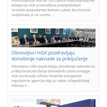
moraSudjeluje više od 150 članica HGKGospodarska
delegacija HGK predvođena predsjednikom
Hrvatske gospodarske komore Lukom Burilovićem
sudjelovala je na summi ...
Obnovljivci HGK pozdravljaju
donošenje naknade za priključenje
Obnovljivci HGK pozdravljaju donošenje naknade za
priključenjeUdruženje obnovljivih izvora energije
HGK pozdravlja odluku Hrvatske energetske
regulatorne agencije koja je nakon višegodišnjeg
čekanja o ...