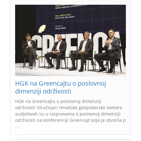
HGK na Greencajtu o poslovnoj
dimenziji održivosti
HGK na Greencajtu o poslovnoj dimenziji
održivosti Stručnjaci Hrvatske gospodarske komore
sudjelovali su u raspravama o poslovnoj dimenziji
održivosti na konferenciji Greencajt koja je otvorila p
...