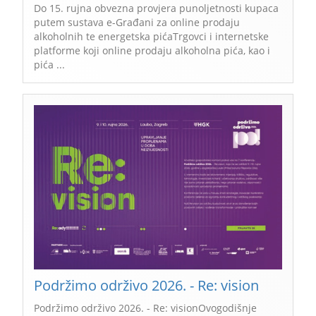
Do 15. rujna obvezna provjera punoljetnosti kupaca
putem sustava e-Građani za online prodaju
alkoholnih te energetska pićaTrgovci i internetske
platforme koji online prodaju alkoholna pića, kao i
pića ...
Podržimo održivo 2026. - Re: vision
Podržimo održivo 2026. - Re: visionOvogodišnje