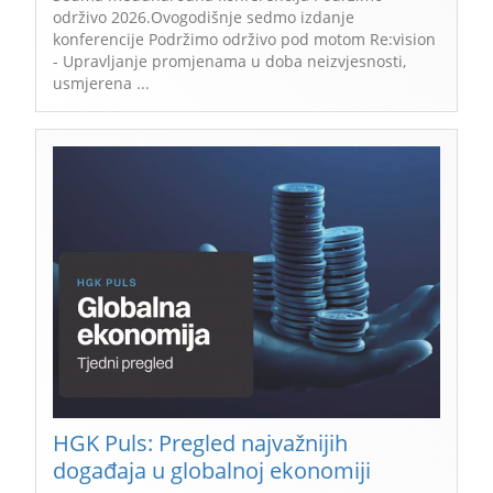
održivo 2026.Ovogodišnje sedmo izdanje
konferencije Podržimo održivo pod motom Re:vision
- Upravljanje promjenama u doba neizvjesnosti,
usmjerena ...
HGK Puls: Pregled najvažnijih
događaja u globalnoj ekonomiji