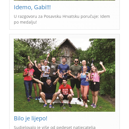
Idemo, Gabi!!!
U razgovoru za Posavsku Hrvatsku poručuje: Idem
po medalju!
Bilo je lijepo!
Sudjelovalo je više od pedeset natjecatelja