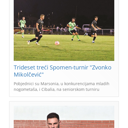
Trideset treći Spomen-turnir "Zvonko
Mikolčević"
Pobjednici su Marsonia, u konkurencijama mladih
nogometaša, i Cibalia, na seniorskom turniru