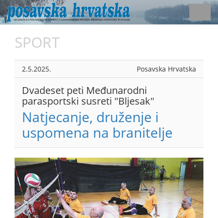
Toggl
navig
SPORT
2.5.2025.
Posavska Hrvatska
Dvadeset peti Međunarodni
parasportski susreti "Bljesak"
Natjecanje, druženje i
uspomena na branitelje