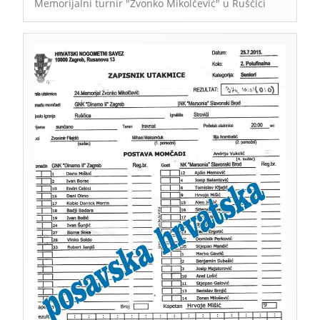
Memorijalni turnir "Zvonko Mikolčević" u Ruščici