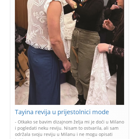
Tayina revija u prijestolnici mode
- Otkako se bavim dizajnom želja mi je doći u Milano
i pogledati neku reviju. Nisam to ostvarila, ali sam
održala svoju reviju u Milanu i ne mogu opisati