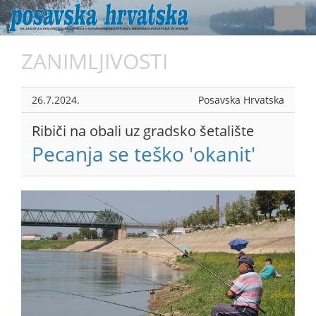
Toggl
navig
ZANIMLJIVOSTI
26.7.2024.
Posavska Hrvatska
Ribiči na obali uz gradsko šetalište
Pecanja se teško 'okanit'