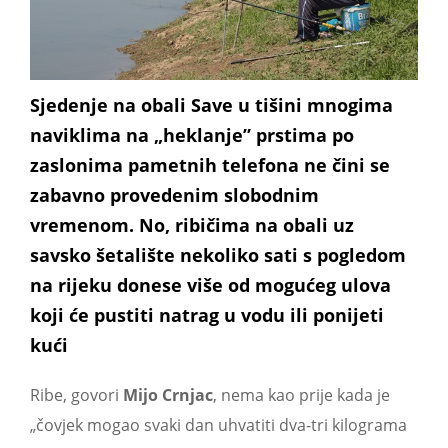
Sjedenje na obali Save u tišini mnogima
naviklima na „heklanje” prstima po
zaslonima pametnih telefona ne čini se
zabavno provedenim slobodnim
vremenom. No, ribičima na obali uz
savsko šetalište nekoliko sati s pogledom
na rijeku donese više od mogućeg ulova
koji će pustiti natrag u vodu ili ponijeti
kući
Ribe, govori
Mijo Crnjac
, nema kao prije kada je
„čovjek mogao svaki dan uhvatiti dva-tri kilograma