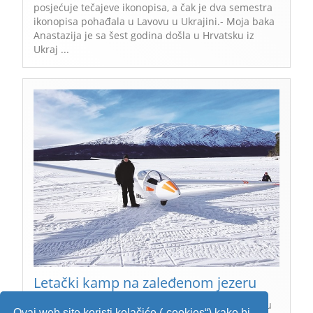
posjećuje tečajeve ikonopisa, a čak je dva semestra
ikonopisa pohađala u Lavovu u Ukrajini.- Moja baka
Anastazija je sa šest godina došla u Hrvatsku iz
Ukraj ...
Letački kamp na zaleđenom jezeru
Uzlijetanje i slijetanje na zaleđeno jezero, letenje u
Ovaj web site koristi kolačiće („cookies“) kako bi