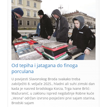
Od tepiha i jatagana do finoga
porculana
U povijesti Slavonskog Broda svakako treba
zabilježiti 8. veljače 2025., hladni ali suhi zimski dan
kada je nasred brodskoga Korza, Trga Ivane Brlić-
Mažuranić, u zaklonu ispred negdašnje Robne kuće
„Vesna” održan izvrsno posjećeni prvi sajam starina,
Brodski sajam