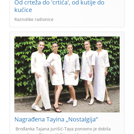
Od crteža do 'crtića', od kutije do
kućice
Raznolike radionice
Nagrađena Tayina „Nostalgija”
Brođanka Tajana Jurišić-Taya ponovno je dobila