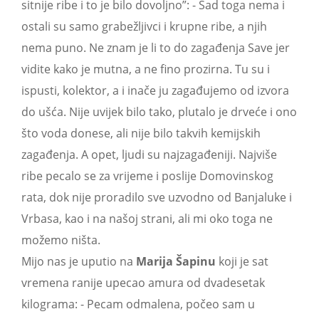
sitnije ribe i to je bilo dovoljno”: - Sad toga nema i
ostali su samo grabežljivci i krupne ribe, a njih
nema puno. Ne znam je li to do zagađenja Save jer
vidite kako je mutna, a ne fino prozirna. Tu su i
ispusti, kolektor, a i inače ju zagađujemo od izvora
do ušća. Nije uvijek bilo tako, plutalo je drveće i ono
što voda donese, ali nije bilo takvih kemijskih
zagađenja. A opet, ljudi su najzagađeniji. Najviše
ribe pecalo se za vrijeme i poslije Domovinskog
rata, dok nije proradilo sve uzvodno od Banjaluke i
Vrbasa, kao i na našoj strani, ali mi oko toga ne
možemo ništa.
Mijo nas je uputio na
Marija Šapinu
koji je sat
vremena ranije upecao amura od dvadesetak
kilograma: - Pecam odmalena, počeo sam u