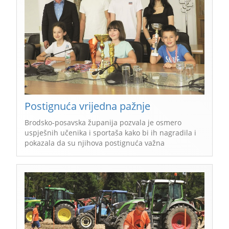
Postignuća vrijedna pažnje
Brodsko-posavska županija pozvala je osmero
uspješnih učenika i sportaša kako bi ih nagradila i
pokazala da su njihova postignuća važna