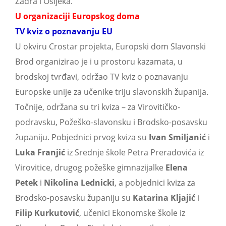
Zadra i Osijeka.
U organizaciji Europskog doma
TV kviz o poznavanju EU
U okviru Crostar projekta, Europski dom Slavonski
Brod organizirao je i u prostoru kazamata, u
brodskoj tvrđavi, održao TV kviz o poznavanju
Europske unije za učenike triju slavonskih županija.
Točnije, održana su tri kviza – za Virovitičko-
podravsku, Požeško-slavonsku i Brodsko-posavsku
županiju. Pobjednici prvog kviza su
Ivan Smiljanić
i
Luka Franjić
iz Srednje škole Petra Preradovića iz
Virovitice, drugog požeške gimnazijalke
Elena
Petek
i
Nikolina Lednicki
, a pobjednici kviza za
Brodsko-posavsku županiju su
Katarina Kljajić
i
Filip Kurkutović
, učenici Ekonomske škole iz