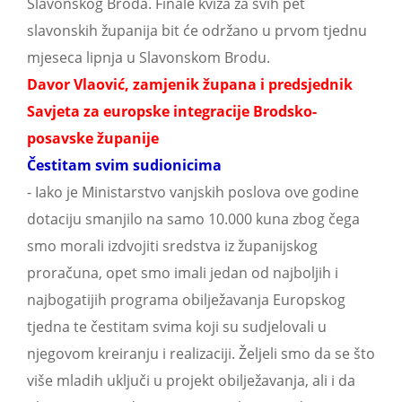
Slavonskog Broda. Finale kviza za svih pet
slavonskih županija bit će održano u prvom tjednu
mjeseca lipnja u Slavonskom Brodu.
Davor Vlaović, zamjenik župana i predsjednik
Savjeta za europske integracije Brodsko-
posavske županije
Čestitam svim sudionicima
- Iako je Ministarstvo vanjskih poslova ove godine
dotaciju smanjilo na samo 10.000 kuna zbog čega
smo morali izdvojiti sredstva iz županijskog
proračuna, opet smo imali jedan od najboljih i
najbogatijih programa obilježavanja Europskog
tjedna te čestitam svima koji su sudjelovali u
njegovom kreiranju i realizaciji. Željeli smo da se što
više mladih uključi u projekt obilježavanja, ali i da