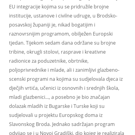
EU integracije kojima su se pridružile brojne
institucije, ustanove i civilne udruge, u Brodsko-
posavskoj županiji je, nikad bogatijim i
raznovrsnijim programom, obilježen Europski
tjedan. Tijekom sedam dana održane su brojne
tribine, okrugli stolovi, rasprave i kreativne
radionice za poduzetnike, obrtnike,
poljoprivrednike i mlade, ali i zanimljivi glazbeno-
scenski programi na kojima su sudjelovala djeca iz
dječjih vrtića, učenici iz osnovnih i srednjih škola,
mladi glazbenici..., a posebno je bio značajan
dolazak mladih iz Bugarske i Turske koji su
sudjelovali u projektu Europskog doma iz
Slavonskog Broda. Jednako sadržajan program
odvijao se i u Novoj Gradiški, dio kojeg je realizirala