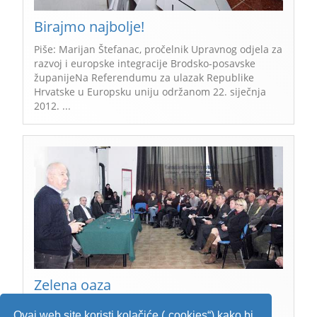
Birajmo najbolje!
Piše: Marijan Štefanac, pročelnik Upravnog odjela za
razvoj i europske integracije Brodsko-posavske
županijeNa Referendumu za ulazak Republike
Hrvatske u Europsku uniju održanom 22. siječnja
2012. ...
Zelena oaza
"Zelena oaza – Green Oasis" projekt je kojeg pod
Ovaj web site koristi kolačiće („cookies“) kako bi