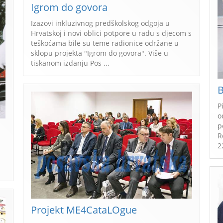
Igrom do govora
Izazovi inkluzivnog predškolskog odgoja u
Hrvatskoj i novi oblici potpore u radu s djecom s
teškoćama bile su teme radionice održane u
sklopu projekta "Igrom do govora". Više u
tiskanom izdanju Pos ...
B
P
o
p
R
2
Projekt ME4CataLOgue