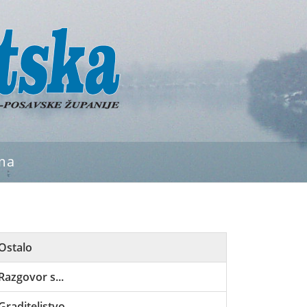
ma
Ostalo
Razgovor s...
Graditeljstvo