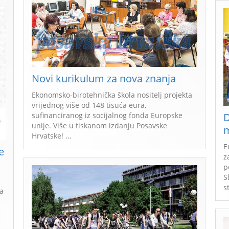
Novi kurikulum za nova znanja
Ekonomsko-birotehnička škola nositelj projekta
vrijednog više od 148 tisuća eura,
D
sufinanciranog iz socijalnog fonda Europske
unije. Više u tiskanom izdanju Posavske
m
Hrvatske! ...
E
e
z
p
S
s
ja