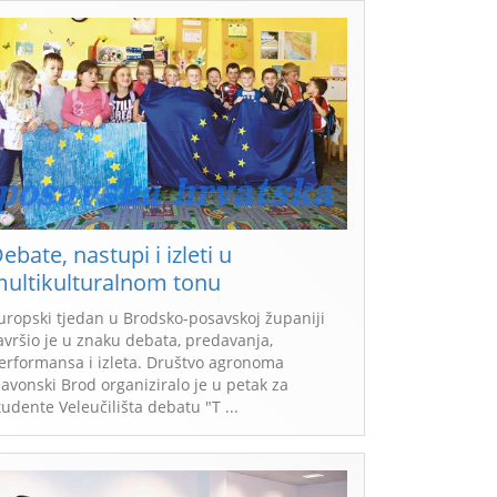
ebate, nastupi i izleti u
ultikulturalnom tonu
uropski tjedan u Brodsko-posavskoj županiji
avršio je u znaku debata, predavanja,
erformansa i izleta. Društvo agronoma
lavonski Brod organiziralo je u petak za
tudente Veleučilišta debatu "T ...