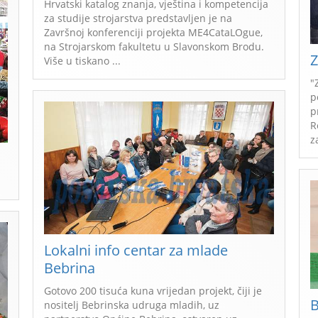
Hrvatski katalog znanja, vještina i kompetencija
za studije strojarstva predstavljen je na
Završnoj konferenciji projekta ME4CataLOgue,
na Strojarskom fakultetu u Slavonskom Brodu.
Z
Više u tiskano ...
"
p
p
R
z
Lokalni info centar za mlade
Bebrina
Gotovo 200 tisuća kuna vrijedan projekt, čiji je
B
nositelj Bebrinska udruga mladih, uz