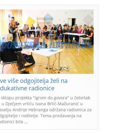
ve više odgojitelja želi na
dukativne radionice
 sklopu projekta "Igrom do govora" u četvrtak
e u Dječjem vrtiću Ivana Brlić-Mažuranić u
aselju Andrije Hebranga održana radionica za
dgojitelje i roditelje. Tema predavanja na
radionici bila ...