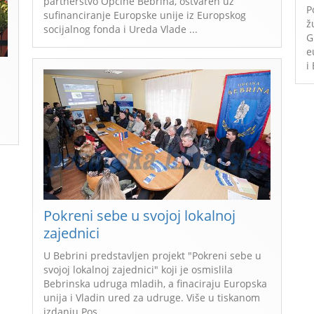
partnerstvo Općine Bebrina, ostvaren uz
P
sufinanciranje Europske unije iz Europskog
ž
socijalnog fonda i Ureda Vlade ...
G
e
i
Pokreni sebe u svojoj lokalnoj
zajednici
U Bebrini predstavljen projekt "Pokreni sebe u
svojoj lokalnoj zajednici" koji je osmislila
Bebrinska udruga mladih, a finaciraju Europska
unija i Vladin ured za udruge. Više u tiskanom
izdanju Pos ...