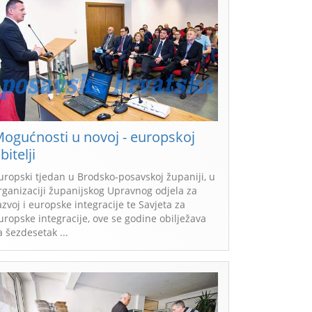
ogućnosti u novoj - europskoj
bitelji
uropski tjedan u Brodsko-posavskoj županiji, u
rganizaciji županijskog Upravnog odjela za
azvoj i europske integracije te Savjeta za
uropske integracije, ove se godine obilježava
sa šezdesetak ...