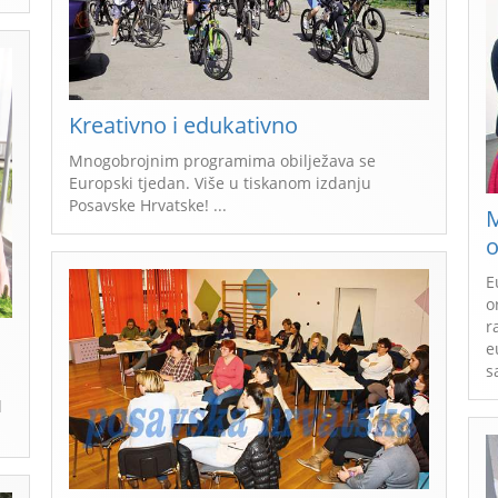
Kreativno i edukativno
Mnogobrojnim programima obilježava se
Europski tjedan. Više u tiskanom izdanju
Posavske Hrvatske! ...
M
o
E
o
r
e
d