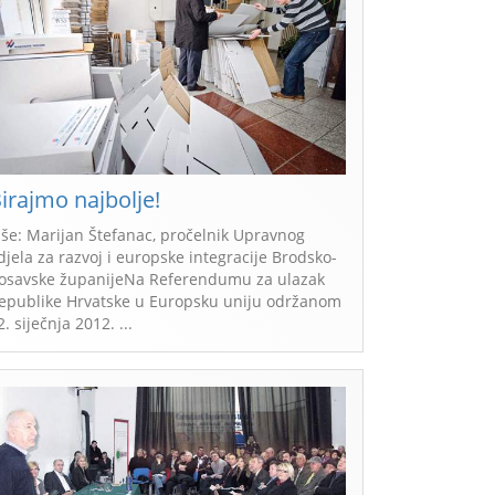
irajmo najbolje!
iše: Marijan Štefanac, pročelnik Upravnog
djela za razvoj i europske integracije Brodsko-
osavske županijeNa Referendumu za ulazak
epublike Hrvatske u Europsku uniju održanom
2. siječnja 2012. ...