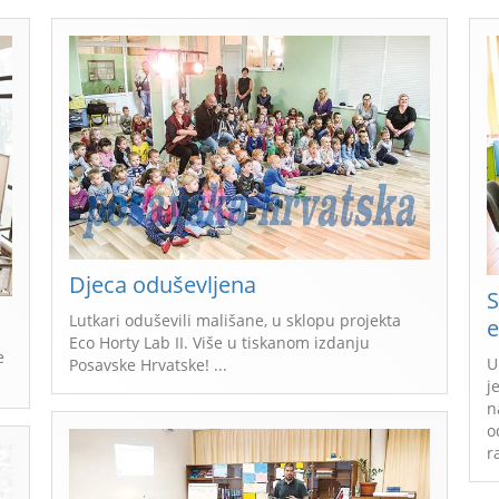
Djeca oduševljena
S
Lutkari oduševili mališane, u sklopu projekta
e
Eco Horty Lab II. Više u tiskanom izdanju
e
U
Posavske Hrvatske! ...
j
n
o