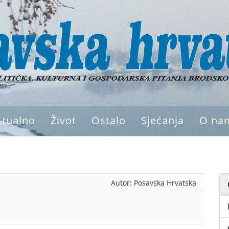
ktualno
Život
Ostalo
Sjećanja
O na
Autor:
Posavska Hrvatska