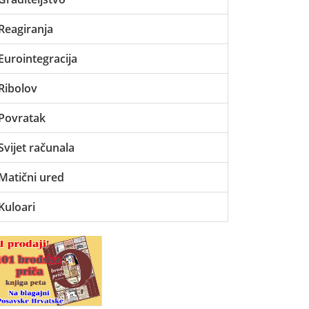
Reagiranja
Eurointegracija
Ribolov
Povratak
Svijet računala
Matični ured
Kuloari