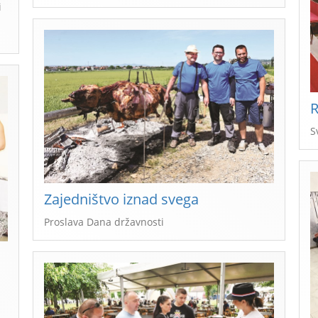
i
R
S
Zajedništvo iznad svega
Proslava Dana državnosti