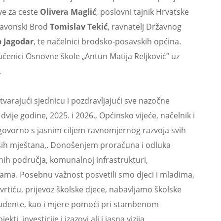
ve za ceste
Olivera Maglić
, poslovni tajnik Hrvatske
lavonski Brod
Tomislav Tekić
, ravnatelj Državnog
p Jagodar
, te načelnici brodsko-posavskih općina.
čenici Osnovne škole „Antun Matija Reljković” uz
.
tvarajući sjednicu i pozdravljajući sve nazočne
vije godine, 2025. i 2026., Općinsko vijeće, načelnik i
govorno s jasnim ciljem ravnomjernog razvoja svih
naših mještana,. Donošenjem proračuna i odluka
čnih područja, komunalnoj infrastrukturi,
ama. Posebnu važnost posvetili smo djeci i mladima,
rtiću, prijevoz školske djece, nabavljamo školske
studente, kao i mjere pomoći pri stambenom
ti, investicije i izazovi ali i jasna vizija