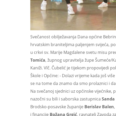
Svečanost obilježavanja Dana općine Bebrina
hrvatskim braniteljima paljenjem svijeća, p
u crkvi sv. Marije Magdalene svetu misu pre
Tomića
, župnog upravitelja župe Šumeće/Ka
Kaniži. Vlč. Čubelić je tijekom propovijedi 
Škole i Općine: - Dolazi vrijeme kada još viš
se na tome da znamo da smo prolaznici i da 
Na svečanoj sjednici uz općinske vijećnike,
nazočni su bili i saborska zastupnica
Sanda 
Brodsko-posavske županije
Berislav Balen
,
i financije
Božana Grgić
, ravnatelj Zavoda 