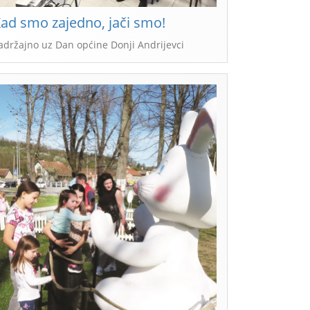
ad smo zajedno, jači smo!
adržajno uz Dan općine Donji Andrijevci