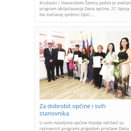
Kruševici i Slavonskom Šamcu počeo je svečan
program obilježavanja Dana općine, 27. lipnja.
Na svečanoj sjednici Opći ...
Za dobrobit općine i svih
stanovnika
U svim naseljima općine Vrpolje održani su
raznovrsni programi prigodom proslave Dana