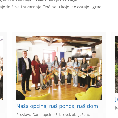
jedništva i stvaranje Općine u kojoj se ostaje i gradi
)
J
Naša općina, naš ponos, naš dom
J
Proslavu Dana općine Sikirevci, obilježenu