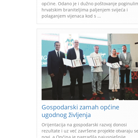
općine. Odano je i dužno poštovanje poginuli
hrvatskim braniteljima paljenjem svijeća i
polaganjem vijenaca kod s ...
Gospodarski zamah općine
ugodnog življenja
Orijentacija na gospodarski razvoj donosi
rezultate i uz već završene projekte otvaraju s
novi, a Općina je nagradila najuspješnije