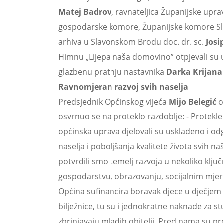
Matej Badrov
, ravnateljica Županijske upra
gospodarske komore, Županijske komore S
arhiva u Slavonskom Brodu doc. dr. sc.
Josi
Himnu „Lijepa naša domovino” otpjevali su u
glazbenu pratnju nastavnika
Darka Krijana
Ravnomjeran razvoj svih naselja
Predsjednik Općinskog vijeća
Mijo Belegić
o
osvrnuo se na proteklo razdoblje: - Protekle d
općinska uprava djelovali su usklađeno i od
naselja i poboljšanja kvalitete života svih 
potvrdili smo temelj razvoja u nekoliko klju
gospodarstvu, obrazovanju, socijalnim mjer
Općina sufinancira boravak djece u dječjem v
bilježnice, tu su i jednokratne naknade za 
zbrinjavaju mladih obitelji. Pred nama su projek