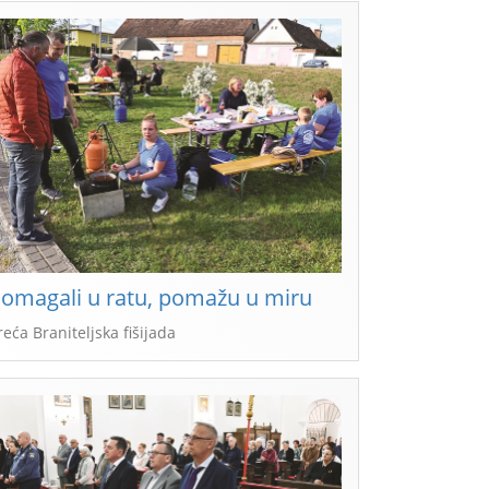
omagali u ratu, pomažu u miru
reća Braniteljska fišijada