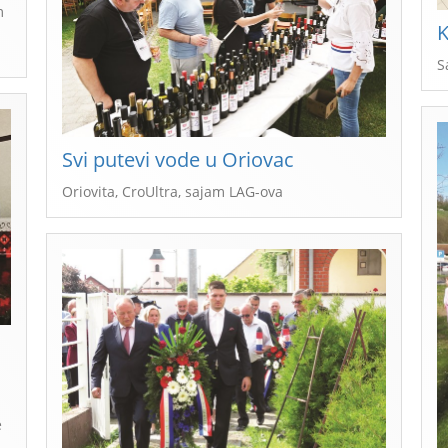
m
K
S
Svi putevi vode u Oriovac
Oriovita, CroUltra, sajam LAG-ova
e