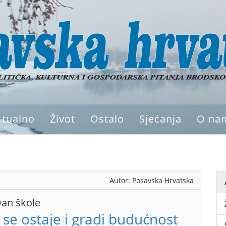
ktualno
Život
Ostalo
Sjećanja
O na
Autor:
Posavska Hrvatska
Dan škole
 se ostaje i gradi budućnost