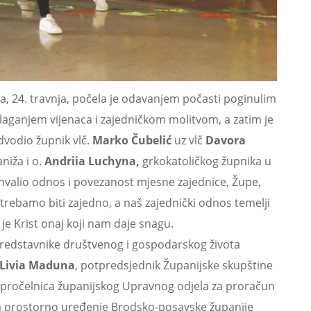
, 24. travnja, počela je odavanjem počasti poginulim
olaganjem vijenaca i zajedničkom molitvom, a zatim je
dvodio župnik vlč.
Marko Čubelić
uz vlč
Davora
niža i o.
Andriia Luchyna,
grkokatoličkog župnika u
pohvalio odnos i povezanost mjesne zajednice, Župe,
e trebamo biti zajedno, a naš zajednički odnos temelji
je Krist onaj koji nam daje snagu.
 predstavnike društvenog i gospodarskog života
Livia Maduna
, potpredsjednik Županijske skupštine
 pročelnica županijskog Upravnog odjela za proračun
za prostorno uređenje Brodsko-posavske županije