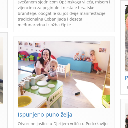
svečanom sjednicom Općinskoga vijeća, misom i
vijencima za poginule i nestale hrvatske
a
branitelje, obogatile su još dvije manifestacije –
tradicionalna Čobanijada i deseta
međunarodna Izložba čipke
P
T
Ispunjeno puno želja
Otvorene jaslice u Dječjem vrtiću u Podcrkavlju