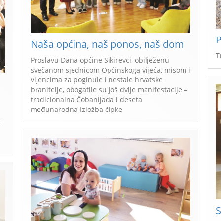
P
Naša općina, naš ponos, naš dom
T
Proslavu Dana općine Sikirevci, obilježenu
svečanom sjednicom Općinskoga vijeća, misom i
vijencima za poginule i nestale hrvatske
branitelje, obogatile su još dvije manifestacije –
tradicionalna Čobanijada i deseta
međunarodna Izložba čipke
a
S