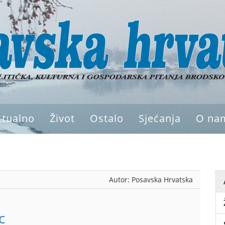
ktualno
Život
Ostalo
Sjećanja
O na
Autor:
Posavska Hrvatska
c