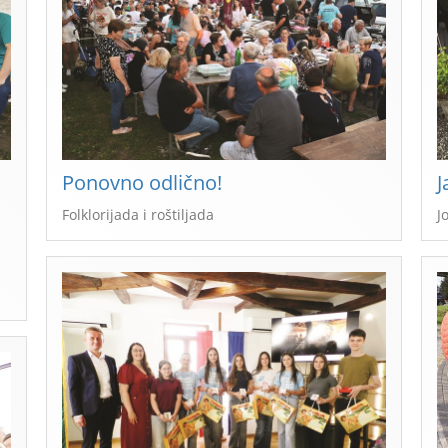
Ponovno odlično!
J
Folklorijada i roštiljada
J