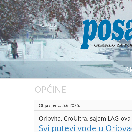
A
OPĆINE
Objavljeno:
5.6.2026.
Oriovita, CroUltra, sajam LAG-ova
Svi putevi vode u Oriova