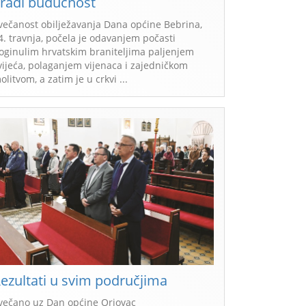
radi budućnost
večanost obilježavanja Dana općine Bebrina,
4. travnja, počela je odavanjem počasti
oginulim hrvatskim braniteljima paljenjem
vijeća, polaganjem vijenaca i zajedničkom
olitvom, a zatim je u crkvi ...
ezultati u svim područjima
večano uz Dan općine Oriovac