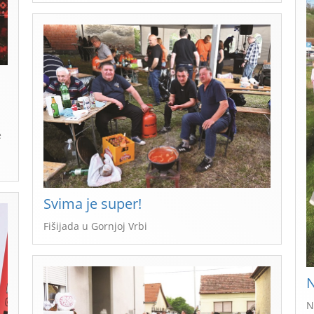
e
Svima je super!
Fišijada u Gornjoj Vrbi
N
N