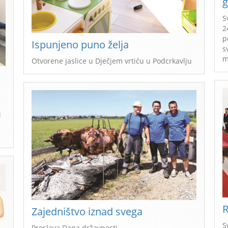
g
S
2
p
Ispunjeno puno želja
s
m
Otvorene jaslice u Dječjem vrtiću u Podcrkavlju
i
R
Zajedništvo iznad svega
S
Proslava Dana državnosti