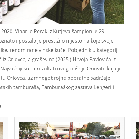
020. Vinarije Perak iz Kutjeva šampion je 29.
oznato i postalo je prestižno mjesto na koje svoje
elike, renomirane vinske kuće. Pobjednik u kategoriji
 iz Oriovca, a graševina (2025.) Hrvoja Pavlovića iz
 Najvažniji su to rezultati ovogodišnje Oriovite koja je
ištu Oriovca, uz mnogobrojne popratne sadržaje i
atskih tamburaša, Tamburaškog sastava Lengeri i
)