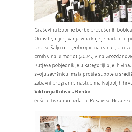
Graševina izborne berbe prosušenih bobica 2
Oriovite,ocjenjivanja vina koje je nadaleko p
uzorke šalju mnogobrojni mali vinari, ali i v
crnih vina je merlot (2024.) Vina Grozdanović
Kutjeva pobjednik je u kategoriji bijelih vina.
svoju završnicu imala prošle subote u sred
zabavni program s nastupima Najboljih hrv
Viktorije Kulišić - Đenke
.
(više u tiskanom izdanju Posavske Hrvatske