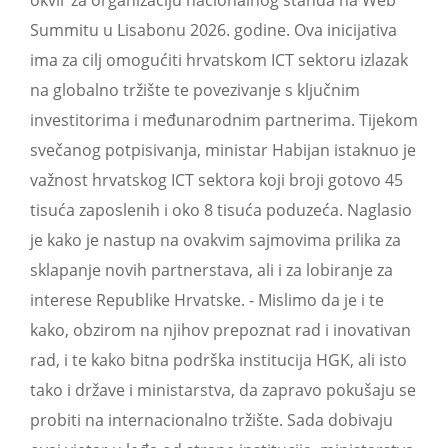
okvir za organizaciju nacionalnog štanda na Web
Summitu u Lisabonu 2026. godine. Ova inicijativa
ima za cilj omogućiti hrvatskom ICT sektoru izlazak
na globalno tržište te povezivanje s ključnim
investitorima i međunarodnim partnerima. Tijekom
svečanog potpisivanja, ministar Habijan istaknuo je
važnost hrvatskog ICT sektora koji broji gotovo 45
tisuća zaposlenih i oko 8 tisuća poduzeća. Naglasio
je kako je nastup na ovakvim sajmovima prilika za
sklapanje novih partnerstava, ali i za lobiranje za
interese Republike Hrvatske. - Mislimo da je i te
kako, obzirom na njihov prepoznat rad i inovativan
rad, i te kako bitna podrška institucija HGK, ali isto
tako i države i ministarstva, da zapravo pokušaju se
probiti na internacionalno tržište. Sada dobivaju