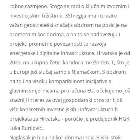
robne razmjene. Stoga se radi o ključnim izvoznim i
investicijskim tržištima. 3SI regija ima i izrazito
važan geostrateški značaj s obzirom na pozicije na
prometnim koridorima, a na to se nadovezuju i
projekti prometne povezanosti te razvoja
energetske i digitalne infrastrukture. Hrvatska je od
2023. na ukupno četiri koridora mreže TEN-T, što je
u Europi još slučaj samo s Njemačkom. S obzirom
na to i na visoku kompatibilnost inicijative s
glavnim smjernicama proračuna EU, očekujemo još
snažniji interes za ovaj gospodarski prostor i još
više konkretnih investicijskih i infrastrukturnih
projekata za Hrvatsku - poručio je predsjednik HGK
Luka Burilović.
Naglasak je bio i na koridorima India-Bliski Istok-