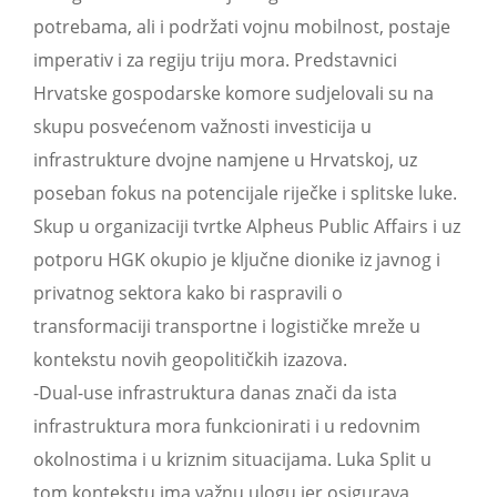
potrebama, ali i podržati vojnu mobilnost, postaje
imperativ i za regiju triju mora. Predstavnici
Hrvatske gospodarske komore sudjelovali su na
skupu posvećenom važnosti investicija u
infrastrukture dvojne namjene u Hrvatskoj, uz
poseban fokus na potencijale riječke i splitske luke.
Skup u organizaciji tvrtke Alpheus Public Affairs i uz
potporu HGK okupio je ključne dionike iz javnog i
privatnog sektora kako bi raspravili o
transformaciji transportne i logističke mreže u
kontekstu novih geopolitičkih izazova.
-Dual-use infrastruktura danas znači da ista
infrastruktura mora funkcionirati i u redovnim
okolnostima i u kriznim situacijama. Luka Split u
tom kontekstu ima važnu ulogu jer osigurava