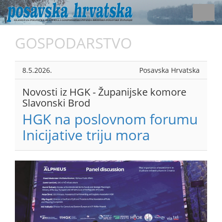
Toggl
navig
GOSPODARSTVO
8.5.2026.
Posavska Hrvatska
Novosti iz HGK - Županijske komore
Slavonski Brod
HGK na poslovnom forumu
Inicijative triju mora