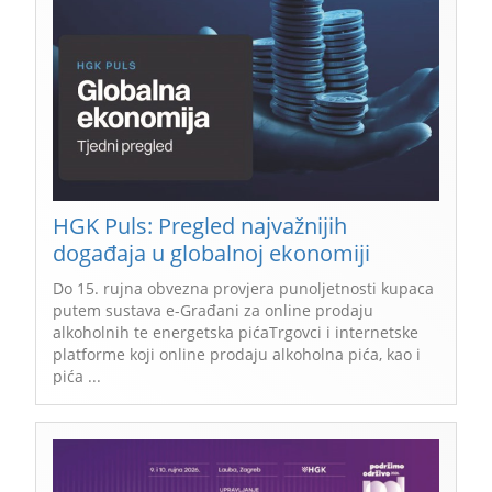
HGK Puls: Pregled najvažnijih
događaja u globalnoj ekonomiji
Do 15. rujna obvezna provjera punoljetnosti kupaca
putem sustava e-Građani za online prodaju
alkoholnih te energetska pićaTrgovci i internetske
platforme koji online prodaju alkoholna pića, kao i
pića ...