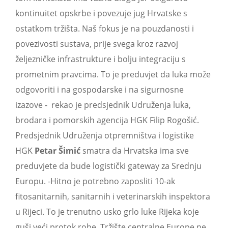
kontinuitet opskrbe i povezuje jug Hrvatske s
ostatkom tržišta. Naš fokus je na pouzdanosti i
povezivosti sustava, prije svega kroz razvoj
željezničke infrastrukture i bolju integraciju s
prometnim pravcima. To je preduvjet da luka može
odgovoriti i na gospodarske i na sigurnosne
izazove - rekao je predsjednik Udruženja luka,
brodara i pomorskih agencija HGK Filip Rogošić.
Predsjednik Udruženja otpremništva i logistike
HGK
Petar Šimić
smatra da Hrvatska ima sve
preduvjete da bude logistički gateway za Srednju
Europu. -Hitno je potrebno zaposliti 10-ak
fitosanitarnih, sanitarnih i veterinarskih inspektora
u Rijeci. To je trenutno usko grlo luke Rijeka koje
guši veći protok robe. Tržište centralne Europe ne