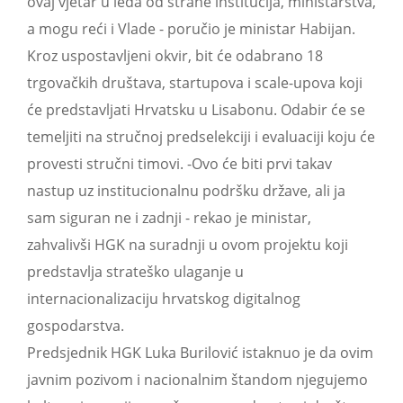
ovaj vjetar u leđa od strane institucija, ministarstva,
a mogu reći i Vlade - poručio je ministar Habijan.
Kroz uspostavljeni okvir, bit će odabrano 18
trgovačkih društava, startupova i scale-upova koji
će predstavljati Hrvatsku u Lisabonu. Odabir će se
temeljiti na stručnoj predselekciji i evaluaciji koju će
provesti stručni timovi. -Ovo će biti prvi takav
nastup uz institucionalnu podršku države, ali ja
sam siguran ne i zadnji - rekao je ministar,
zahvalivši HGK na suradnji u ovom projektu koji
predstavlja strateško ulaganje u
internacionalizaciju hrvatskog digitalnog
gospodarstva.
Predsjednik HGK Luka Burilović istaknuo je da ovim
javnim pozivom i nacionalnim štandom njegujemo