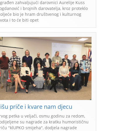
zgrađen zahvaljujući darovnici Aurelije Kuss
ogdanović i brojnih darovatelja, kroz proteklo
toljeće bio je hram društvenog i kulturnog
ivota i to će biti opet
išu priče i kvare nam djecu
rvog petka u veljači, osmu godinu za redom,
odijeljene su nagrade za kratku humorističnu
riču "klUPKO smijeha", dodjela nagrade