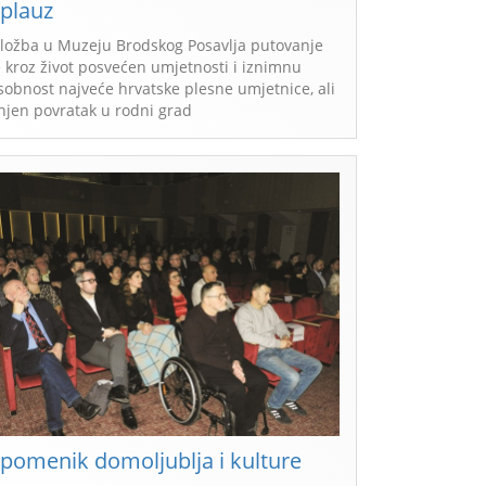
plauz
zložba u Muzeju Brodskog Posavlja putovanje
e kroz život posvećen umjetnosti i iznimnu
sobnost najveće hrvatske plesne umjetnice, ali
 njen povratak u rodni grad
pomenik domoljublja i kulture