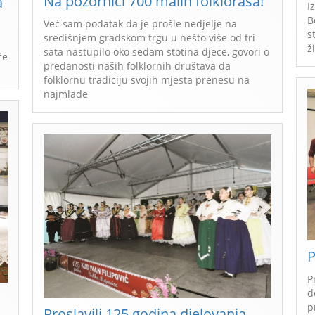
Na pozornici 700 malih folkloraša!
a
I
B
Već sam podatak da je prošle nedjelje na
s
središnjem gradskom trgu u nešto više od tri
ž
sata nastupilo oko sedam stotina djece, govori o
će
predanosti naših folklornih društava da
folklornu tradiciju svojih mjesta prenesu na
najmlađe
P
P
d
p
Proslavili 125 godina djelovanja