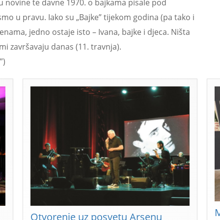
su novine te davne 1970. o bajkama pisale pod
smo u pravu. Iako su „Bajke” tijekom godina (pa tako i
ama, jedno ostaje isto – Ivana, bajke i djeca. Ništa
mi završavaju danas (11. travnja).
”)
M
Otvorenje uz posvetu Arsenu