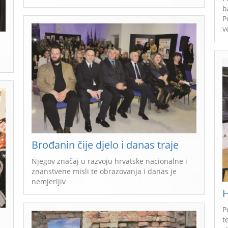
b
P
v
Brođanin čije djelo i danas traje
Njegov značaj u razvoju hrvatske nacionalne i
znanstvene misli te obrazovanja i danas je
nemjerljiv
H
P
t