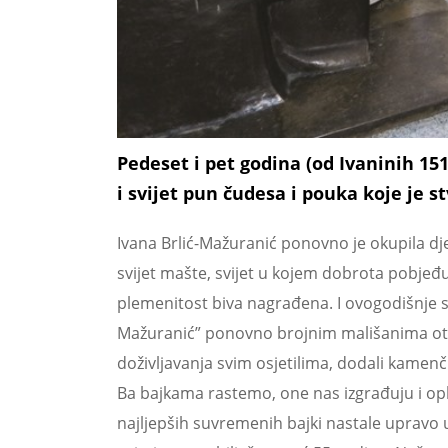
Pedeset i pet godina (od Ivaninih 15
i svijet pun čudesa i pouka koje je st
Ivana Brlić-Mažuranić ponovno je okupila dje
svijet mašte, svijet u kojem dobrota pobjeđu
plemenitost biva nagrađena. I ovogodišnje su 
Mažuranić” ponovno brojnim mališanima otvor
doživljavanja svim osjetilima, dodali kamenč
Ba bajkama rastemo, one nas izgrađuju i op
najljepših suvremenih bajki nastale upravo u