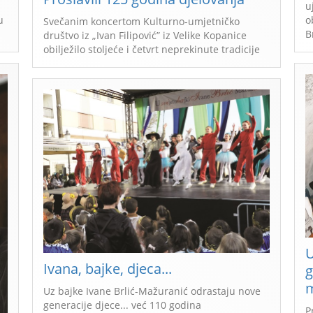
u
u
o
Svečanim koncertom Kulturno-umjetničko
B
društvo iz „Ivan Filipović” iz Velike Kopanice
obilježilo stoljeće i četvrt neprekinute tradicije
U
Ivana, bajke, djeca...
g
m
Uz bajke Ivane Brlić-Mažuranić odrastaju nove
generacije djece... već 110 godina
P