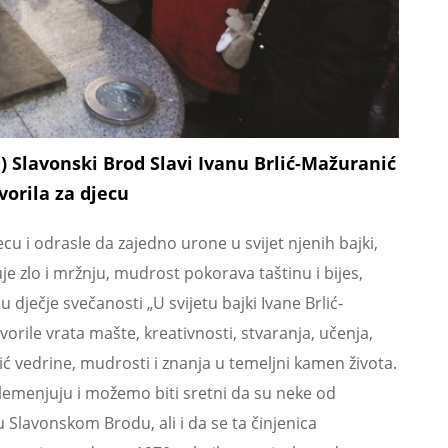
1) Slavonski Brod Slavi Ivanu Brlić-Mažuranić
vorila za djecu
cu i odrasle da zajedno urone u svijet njenih bajki,
je zlo i mržnju, mudrost pokorava taštinu i bijes,
dječje svečanosti „U svijetu bajki Ivane Brlić-
ile vrata mašte, kreativnosti, stvaranja, učenja,
ić vedrine, mudrosti i znanja u temeljni kamen života.
lemenjuju i možemo biti sretni da su neke od
 Slavonskom Brodu, ali i da se ta činjenica