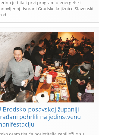
jedno je bila i prvi program u energetski
bnovljenoj dvorani Gradske knjižnice Slavonski
rod
 Brodsko-posavskoj županiji
rađani pohrlili na jedinstvenu
anifestaciju
reko osam tisuća posjetitelja zabilježile su