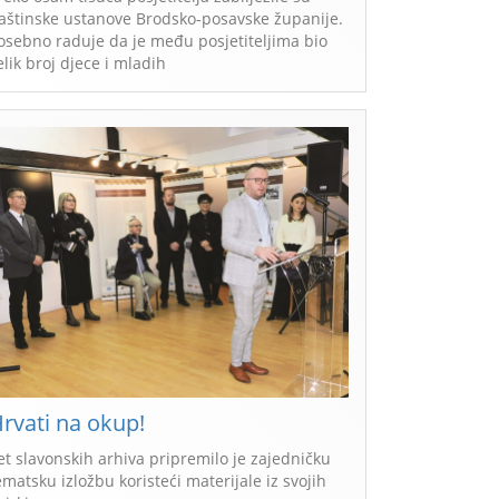
aštinske ustanove Brodsko-posavske županije.
osebno raduje da je među posjetiteljima bio
elik broj djece i mladih
rvati na okup!
et slavonskih arhiva pripremilo je zajedničku
ematsku izložbu koristeći materijale iz svojih