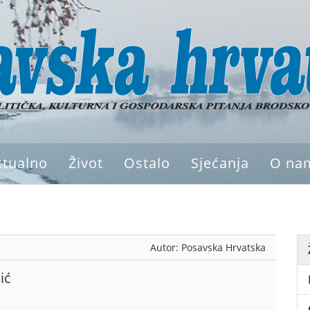
ktualno
Život
Ostalo
Sjećanja
O na
Autor:
Posavska Hrvatska
ić