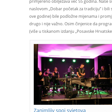
primjereno obilježava već 55 godina. Naše 
naslovom „Dobar početak za tradiciju” i bili 
ove godine) bile podložne mijenama i promjen
drugo i nije važno. Osim činjenice da progra
(više u tiskanom izdanju „Posavske Hrvatske
Zanimljiv spoj svjetova