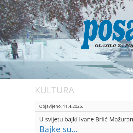
A
KULTURA
Objavljeno:
11.4.2025.
U svijetu bajki Ivane Brlić-Mažuran
Bajke su...