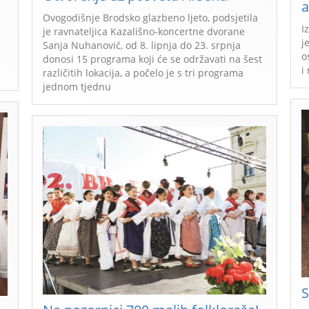
a
Ovogodišnje Brodsko glazbeno ljeto, podsjetila
I
je ravnateljica Kazališno-koncertne dvorane
j
Sanja Nuhanović, od 8. lipnja do 23. srpnja
o
donosi 15 programa koji će se održavati na šest
i
različitih lokacija, a počelo je s tri programa
jednom tjednu
S