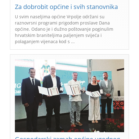
Za dobrobit općine i svih stanovnika
U svim naseljima općine Vrpolje održani su
raznovrsni programi prigodom proslave Dana
općine. Odano je i dužno poštovanje poginulim
hrvatskim braniteljima paljenjem svijeća i
polaganjem vijenaca kod s ...