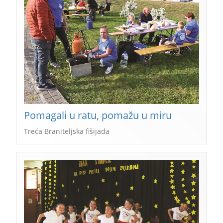
Pomagali u ratu, pomažu u miru
Treća Braniteljska fišijada