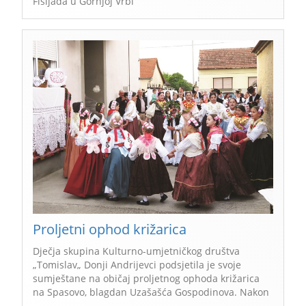
Fišijada u Gornjoj Vrbi
Proljetni ophod križarica
Dječja skupina Kulturno-umjetničkog društva
„Tomislav„ Donji Andrijevci podsjetila je svoje
sumještane na običaj proljetnog ophoda križarica
na Spasovo, blagdan Uzašašća Gospodinova. Nakon
...