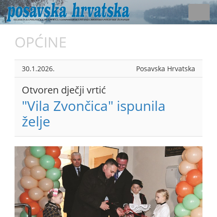
Toggl
navig
OPĆINE
30.1.2026.
Posavska Hrvatska
Otvoren dječji vrtić
"Vila Zvončica" ispunila
želje